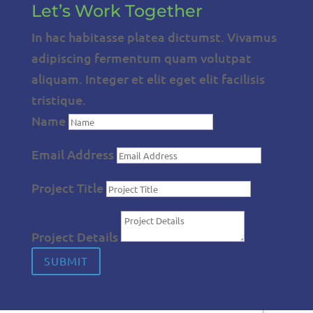
Let’s Work Together
In hac habitasse platea dictumst. Vivamus
adipiscing fermentum quam volutpat
aliquam. Integer et elit eget elit facilisis
tristique.
Name
Email Address
Project Title
Project Details
SUBMIT